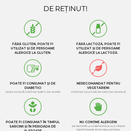
DE REȚINUT!
FĂRĂ GLUTEN, POATE FI
FĂRĂ LACTOZĂ, POATE FI
UTILIZAT ȘI DE PERSOANE
UTILIZAT ȘI DE PERSOANE
ALERGICE LA GLUTEN.
ALERGICE LA LACTOZĂ.
POATE FI CONSUMAT ȘI DE
NERECOMANDAT PENTRU
DIABETICI
VEGETARIENI
DOZA ZILNICĂ CONȚINE 0,037 G DE ZAHĂR
CONȚINE GELATINĂ DE ORIGINE ANIMALĂ
POATE FI CONSUMAT ÎN TIMPUL
NU CONȚINE ALERGENI
SARCINII ȘI ÎN PERIOADA DE
(SE REFERĂ LA SUBSTANȚELE ALE CĂROR
MENȚIONARE ESTE OBLIGATORIE
ALĂPTARE