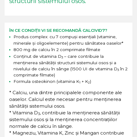
structurii sistemului osos.
ÎN CE CONDIȚII VI SE RECOMANDĂ CALCIVID7?
Produs complex: cu 7 compuși esențiali (vitamine,
minerale și oligoelemente) pentru sănătatea oaselor*
800 mg de calciu în 2 comprimate filmate
Conținut de vitamina D
– care contribuie la
3
menținerea sănătății structurii sistemului osos și a
nivelului de calciu în sânge (1500 UI de vitamina D
în 2
3
comprimate filmate)
Formula osteokinon (vitamina K
+ K
)
1
2
* Calciu, una dintre principalele componente ale
oaselor. Calciul este necesar pentru menținerea
sănătății sistemului osos.
* Vitamina D
, contribuie la menținerea sănătății
3
sistemului osos și la menținerea concentrațiilor
normale de calciu în sânge.
* Magneziu, Vitamina K, Zinc și Mangan contribuie