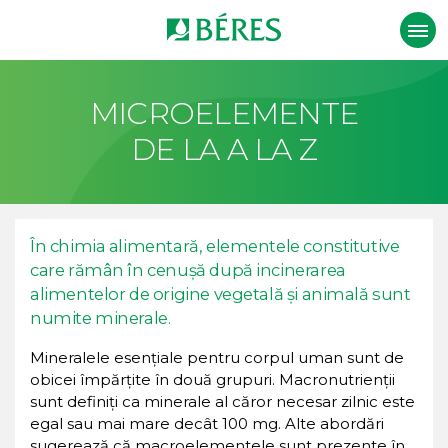
MICROELEMENTE
DE LA A LA Z
În chimia alimentară, elementele constitutive
care rămân în cenușă după incinerarea
alimentelor de origine vegetală și animală sunt
numite minerale.
Mineralele esențiale pentru corpul uman sunt de
obicei împărțite în două grupuri. Macronutrienții
sunt definiți ca minerale al căror necesar zilnic este
egal sau mai mare decât 100 mg. Alte abordări
sugerează că macroelementele sunt prezente în