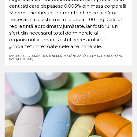
cantități care depășesc 0,005% din masa corporală.
Micronutrienții sunt elemente chimice al căror
necesar zilnic este mai mic decât 100 mg. Calciul
reprezintă aproximativ jumătate, iar fosforul un
sfert din necesarul total de minerale al
organismului uman. Restul necesarului se
„împarte” între toate celelalte minerale.
(ANDREA GUBICSKÓNÉ KISBENEDEK, ZOLTÁN SZABÓ: ÉLELMISZER-TUDOMÁNYI
ISMERETEK, 2015)