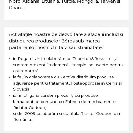
Nord, Albania, Lituania, Turcia, Mongolia, Taiwan și
Ghana.
Activitățile noastre de dezvoltare a afacerii includ și
distribuirea produselor Béres sub marca
partenerilor noștri din țară sau străinătate:
în Regatul Unit colaborăm cu Thornton&Ross Ltd. și
suntem prezenți în domeniul terapiei adjuvante pentru
osteoporoză,
la fel, în colaborarea cu Zentiva distribuim produse
adjuvante pentru tratamentul osteoporozei în Cehia și
Slovacia,
iar în Ungaria suntem prezenți cu produse
farmaceutice comune cu Fabrica de medicamente
Richter Gedeon,
și din 2009 colaborăm și cu filiala Richter Gedeon din
România.